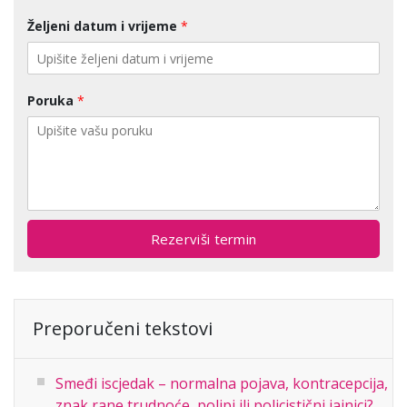
Željeni datum i vrijeme
*
Poruka
*
Rezerviši termin
Preporučeni tekstovi
Smeđi iscjedak – normalna pojava, kontracepcija,
znak rane trudnoće, polipi ili policistični jajnici?