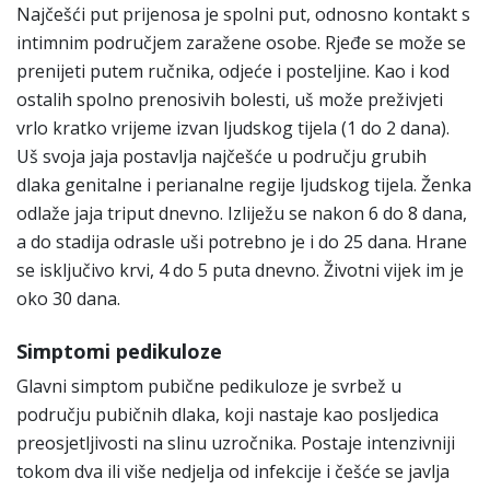
Najčešći put prijenosa je spolni put, odnosno kontakt s
intimnim područjem zaražene osobe. Rjeđe se može se
prenijeti putem ručnika, odjeće i posteljine. Kao i kod
ostalih spolno prenosivih bolesti, uš može preživjeti
vrlo kratko vrijeme izvan ljudskog tijela (1 do 2 dana).
Uš svoja jaja postavlja najčešće u području grubih
dlaka genitalne i perianalne regije ljudskog tijela. Ženka
odlaže jaja triput dnevno. Izliježu se nakon 6 do 8 dana,
a do stadija odrasle uši potrebno je i do 25 dana. Hrane
se isključivo krvi, 4 do 5 puta dnevno. Životni vijek im je
oko 30 dana.
Simptomi pedikuloze
Glavni simptom pubične pedikuloze je svrbež u
području pubičnih dlaka, koji nastaje kao posljedica
preosjetljivosti na slinu uzročnika. Postaje intenzivniji
tokom dva ili više nedjelja od infekcije i češće se javlja