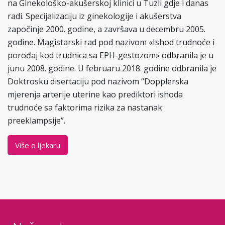
na Ginekološko-akušerskoj klinici u Tuzli gdje i danas
radi. Specijalizaciju iz ginekologije i akušerstva
započinje 2000. godine, a završava u decembru 2005.
godine. Magistarski rad pod nazivom «Ishod trudnoće i
porođaj kod trudnica sa EPH-gestozom» odbranila je u
junu 2008. godine. U februaru 2018. godine odbranila je
Doktrosku disertaciju pod nazivom “Dopplerska
mjerenja arterije uterine kao prediktori ishoda
trudnoće sa faktorima rizika za nastanak
preeklampsije”.
Više o ljekaru