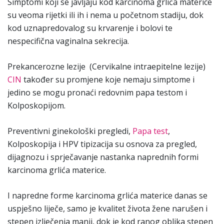
Simptomi koji se javljaju kod karcinoma grlića materice
su veoma rijetki ili ih i nema u početnom stadiju, dok
kod uznapredovalog su krvarenje i bolovi te
nespecifična vaginalna sekrecija.
Prekancerozne lezije (Cervikalne intraepitelne lezije)
CIN
također su promjene koje nemaju simptome i
jedino se mogu pronaći redovnim papa testom i
Kolposkopijom.
Preventivni ginekološki pregledi,
Papa test
,
Kolposkopija i HPV tipizacija su osnova za pregled,
dijagnozu i sprječavanje nastanka naprednih formi
karcinoma grlića materice.
I napredne forme karcinoma grlića materice danas se
uspješno liječe, samo je kvalitet života žene narušen i
stepen izlječenja manji, dok je kod ranog oblika stepen