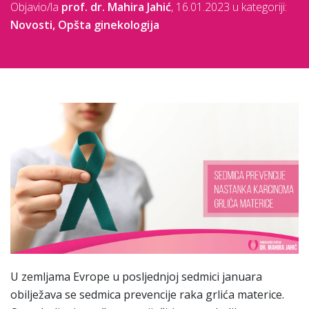
Objavio/la
prof. dr. Mahira Jahić
,
16.01.2023
u kategoriji:
Novosti
,
Opšta ginekologija
U zemljama Evrope u posljednjoj sedmici januara
obilježava se sedmica prevencije raka grlića materice.