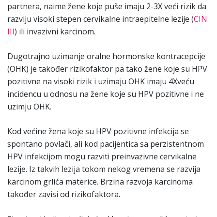
partnera, naime žene koje puše imaju 2-3X veći rizik da
razviju visoki stepen cervikalne intraepitelne lezije (
CIN
III
) ili invazivni karcinom.
Dugotrajno uzimanje oralne hormonske kontracepcije
(OHK) je također rizikofaktor pa tako žene koje su HPV
pozitivne na visoki rizik i uzimaju OHK imaju 4Xveću
incidencu u odnosu na žene koje su HPV pozitivne i ne
uzimju OHK.
Kod većine žena koje su HPV pozitivne infekcija se
spontano povlači, ali kod pacijentica sa perzistentnom
HPV infekcijom mogu razviti preinvazivne cervikalne
lezije. Iz takvih lezija tokom nekog vremena se razvija
karcinom grlića materice. Brzina razvoja karcinoma
također zavisi od rizikofaktora.