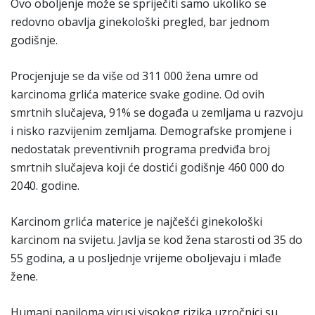
Ovo oboljenje može se spriječiti samo ukoliko se
redovno obavlja ginekološki pregled, bar jednom
godišnje.
Procjenjuje se da više od 311 000 žena umre od
karcinoma grlića materice svake godine. Od ovih
smrtnih slučajeva, 91% se događa u zemljama u razvoju
i nisko razvijenim zemljama. Demografske promjene i
nedostatak preventivnih programa predviđa broj
smrtnih slučajeva koji će dostići godišnje 460 000 do
2040. godine.
Karcinom grlića materice je najčešći ginekološki
karcinom na svijetu. Javlja se kod žena starosti od 35 do
55 godina, a u posljednje vrijeme oboljevaju i mlađe
žene.
Humani papiloma virusi visokog rizika uzročnici su