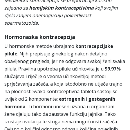
Mehaničku kontracepciju se preporučuje koristiti
zajedno sa
hemijskim kontraceptivima
koji svojim
djelovanjem onemogućuju pokretljivost
spermatozoida.
Hormonaska kontracepcija
U hormonske metode ubrajamo
kontracepcijske
pilule
. Njih prepisuje ginekolog nakon detaljno
obavljenog pregleda, jer ne odgovara svakoj ženi svaka
pilula. Pravilna upotreba pilule učinkovita je u
99.97%
slučajeva i riječ je o veoma učinkovitijoj metodi
sprječavanja začeća, a koja istodobno ne utječe trajno
na plodnost. Svaka kontraceptivna tableta sastoji se
uvijek od 2 komponente:
estrogenih
i
gestagenih
hormona
. Ti hormoni uneseni izvana u organizam
žene djeluju tako da zaustave funkciju jajnika .Tako
izostaje ovulacija te stoga nema mogućnosti začeća.
Ovisno o količini odnosno odnosu količina pojedinih