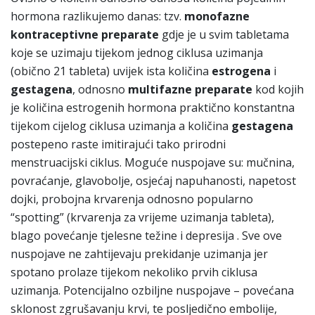
hormona razlikujemo danas: tzv.
monofazne
kontraceptivne
preparate
gdje je u svim tabletama
koje se uzimaju tijekom jednog ciklusa uzimanja
(obično 21 tableta) uvijek ista količina
estrogena
i
gestagena
, odnosno
multifazne
preparate
kod kojih
je količina estrogenih hormona praktično konstantna
tijekom cijelog ciklusa uzimanja a količina
gestagena
postepeno raste imitirajući tako prirodni
menstruacijski ciklus. Moguće nuspojave su: mučnina,
povraćanje, glavobolje, osjećaj napuhanosti, napetost
dojki, probojna krvarenja odnosno popularno
“spotting” (krvarenja za vrijeme uzimanja tableta),
blago povećanje tjelesne težine i depresija . Sve ove
nuspojave ne zahtijevaju prekidanje uzimanja jer
spotano prolaze tijekom nekoliko prvih ciklusa
uzimanja. Potencijalno ozbiljne nuspojave – povećana
sklonost zgrušavanju krvi, te posljedično embolije,