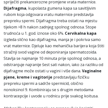
spriječiti prekancerozne promjene vrata maternice.
Dijafragma
, kupolasta gumena kapa sa savitljivim
rubom koja odgovara vratu maternice predstavlja
prepreku spermi. Dijafragma treba ostati na mjestu
tijekom >8 h nakon zadnjeg spolnog odnosa. Stope
trudnoća u 1. god. iznose oko 6%.
Cervikalna kapa
izgleda slično kao dijafragma, manja je i pokriva samo
vrat maternice. Djeluje kao mehanička barijera koja štiti
stražnji svod vagine od deponiranja spermatozoida.
Stavlja se najmanje 10 minuta prije spolnog odnosa, a
odstranjuje najranije šest sati nakon, iako za razliku od
dijafragme može ostati u vagini i više dana.
Vaginalne
pjene, kreme i vagitorije
predstavljaju fizičku
prepreku spermi a sadrže spermicid, obično
nonoksinol 9. Kombiniraju se s drugim metodama
kontracepcije i uvode u rodnicu prije svakog koitusa.