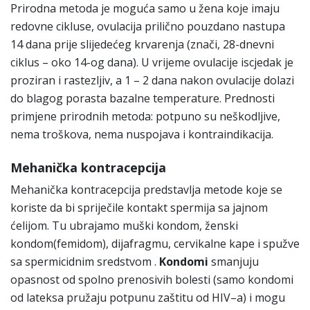
Prirodna metoda je moguća samo u žena koje imaju
redovne cikluse, ovulacija prilično pouzdano nastupa
14 dana prije slijedećeg krvarenja (znači, 28-dnevni
ciklus – oko 14-og dana). U vrijeme ovulacije iscjedak je
proziran i rastezljiv, a 1 – 2 dana nakon ovulacije dolazi
do blagog porasta bazalne temperature. Prednosti
primjene prirodnih metoda: potpuno su neškodljive,
nema troškova, nema nuspojava i kontraindikacija.
Mehanička kontracepcija
Mehanička kontracepcija predstavlja metode koje se
koriste da bi spriječile kontakt spermija sa jajnom
ćelijom. Tu ubrajamo muški kondom, ženski
kondom(femidom), dijafragmu, cervikalne kape i spužve
sa spermicidnim sredstvom .
Kondomi
smanjuju
opasnost od spolno prenosivih bolesti (samo kondomi
od lateksa pružaju potpunu zaštitu od HIV–a) i mogu