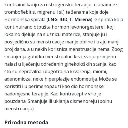
kontraindikaciju za estrogensku terapiju u anamnezi
tromboflebitis, migrenu i sl.) te ženama koje doje.
Hormonska spirala (
LNG-IUD
, tj.
Mirena
) je spirala koja
kontinuirano otpušta hormon levonorgesterel, koji
lokalno djeluje na sluznicu materice, stanjuje ju i
posljedično su menstruacije manje obilne i traju manji
broj dana, a u nekih korisnica menstruacije nema. Zbog
smanjenja gubitka menstrualne krvi, svoju primjenu
nalazi u liječenju određenih ginekoloških stanja, kao
što su nepravilna i dugotrajna krvarenja, miomi,
adenomioza, neke hiperplazije endometrija. Može se
koristiti i u perimenopauzi kao dio hormonske
nadomjesne terapije. Kao kontraceptiv vrlo je
pouzdana. Smanjuje ili uklanja dismenoreju (bolnu
menstruaciju).
Prirodna metoda