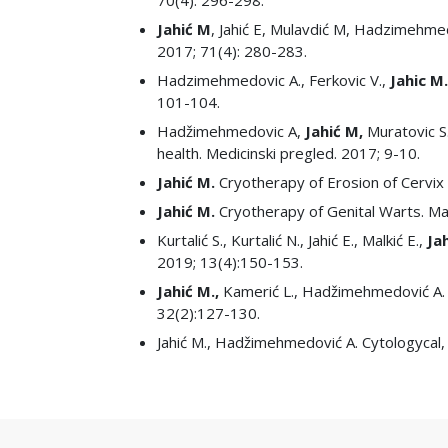
70(4): 296-298.
Jahić M
, Jahić E, Mulavdić M, Hadzimehm
2017; 71(4): 280-283.
Hadzimehmedovic A., Ferkovic V.,
Jahic M
101-104.
Hadžimehmedovic A,
Jahić M,
Muratovic S
health. Medicinski pregled. 2017; 9-10.
Jahić M.
Cryotherapy of Erosion of Cervix
Jahić M.
Cryotherapy of Genital Warts. Ma
Kurtalić S., Kurtalić N., Jahić E., Malkić E.,
Ja
2019; 13(4):150-153.
Jahić M.,
Kamerić L., Hadžimehmedović A. 
32(2):127-130.
Jahić M., Hadžimehmedović A. Cytologycal,