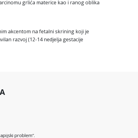
karcinomu grlića materice kao i ranog oblika
m akcentom na fetalni skrining koji je
lan razvoj (12-14 nedjelja gestacije
RA
apijski problem“.