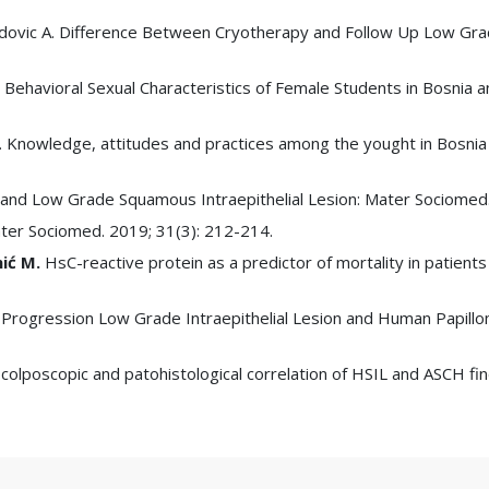
edovic A. Difference Between Cryotherapy and Follow Up Low Gra
.
Behavioral Sexual Characteristics of Female Students in Bosnia
. Knowledge, attitudes and practices among the yought in Bosnia
 and Low Grade Squamous Intraepithelial Lesion: Mater Sociomed
ter Sociomed. 2019; 31(3): 212-214.
hić M.
HsC-reactive protein as a predictor of mortality in patients wi
Progression Low Grade Intraepithelial Lesion and Human Papillom
 colposcopic and patohistological correlation of HSIL and ASCH f