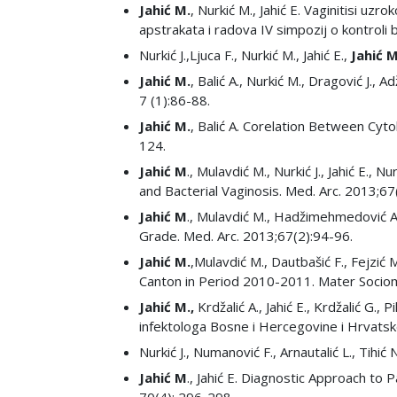
Jahić M.
, Nurkić M., Jahić E. Vaginitisi uz
apstrakata i radova IV simpozij o kontroli b
Nurkić J.,Ljuca F., Nurkić M., Jahić E.,
Jahić M
Jahić M.
, Balić A., Nurkić M., Dragović J., A
7 (1):86-88.
Jahić M.
, Balić A. Corelation Between Cyto
124.
Jahić M
., Mulavdić M., Nurkić J., Jahić E., 
and Bacterial Vaginosis. Med. Arc. 2013;6
Jahić M
., Mulavdić M., Hadžimehmedović A.
Grade. Med. Arc. 2013;67(2):94-96.
Jahić M.
,Mulavdić M., Dautbašić F., Fejzi
Canton in Period 2010-2011. Mater Socio
Jahić M.,
Krdžalić A., Jahić E., Krdžalić G., 
infektologa Bosne i Hercegovine i Hrvats
Nurkić J., Numanović F., Arnautalić L., Tihić N
Jahić M
., Jahić E. Diagnostic Approach to 