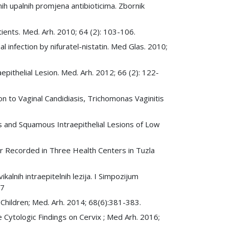
lnih upalnih promjena antibioticima. Zbornik
ients. Med. Arh. 2010; 64 (2): 103-106.
inal infection by nifuratel-nistatin. Med Glas. 2010;
epithelial Lesion. Med. Arh. 2012; 66 (2): 122-
ation to Vaginal Candidiasis, Trichomonas Vaginitis
is and Squamous Intraepithelial Lesions of Low
cer Recorded in Three Health Centers in Tuzla
ikalnih intraepitelnih lezija. I Simpozijum
37
 Children; Med. Arh. 2014; 68(6):381-383.
Cytologic Findings on Cervix ; Med Arh. 2016;