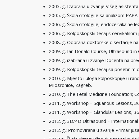
2003. g. Izabrana u zvanje Višeg asistenta
2005. g. Škola citologije sa analizom PAPA t
2006. g. Škola citologije, endocervikalne lez
2006. g. Kolposkopski tečaj s cervikalnom p
2008. g. Odbrana doktorske disertacije na t
2009. g. Ian Donald Course, Ultrasound in
2009. g. izabrana u zvanje Docenta na pred
2009. g. Kolposkopski tečaj sa posebnim os
2010. g. Mjesto i uloga kolposkopije u rano
Milosrdnice, Zagreb.
2010. g. The Fetal Medicine Foundation; Co
2011. g. Workshop – Squanous Lesions, 36
2011. g. Workshop – Glandular Lesions, 36
2012. g. 3D/4D Ultrasound – Internationa
2012. g.; Promovirana u zvanje Primarijus