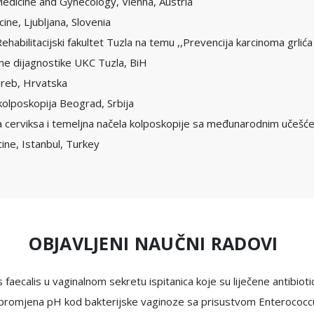
edicine and Gynecology, Vienna, Austria
ne, Ljubljana, Slovenia
habilitacijski fakultet Tuzla na temu ,,Prevencija karcinoma grlić
čne dijagnostike UKC Tuzla, BiH
greb, Hrvatska
kolposkopija Beograd, Srbija
a cerviksa i temeljna načela kolposkopije sa međunarodnim učešć
ine, Istanbul, Turkey
OBJAVLJENI NAUČNI RADOVI
us faecalis u vaginalnom sekretu ispitanica koje su liječene antibio
t promjena pH kod bakterijske vaginoze sa prisustvom Enterococc