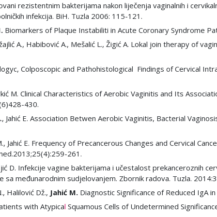
rokovani rezistentnim bakterijama nakon liječenja vaginalnih i cervika
olničkih infekcija. BiH. Tuzla 2006: 115-121.
.
Biomarkers of Plaque Instabiliti in Acute Coronary Syndrome Pat
džajlić A., Habibović A., Mešalić L., Žigić A. Lokal join therapy of vag
logyc, Colposcopic and Pathohistological Findings of Cervical Intra
Nurkić M. Clinical Characteristics of Aerobic Vaginitis and Its Associ
7(6)428-430.
, Jahić E. Association Betwen Aerobic Vaginitis, Bacterial Vaginos
ć M., Jahić E. Frequency of Precancerous Changes and Cervical Can
med.2013;25(4):259-261.
Piljić D. Infekcije vagine bakterijama i učestalost prekanceroznih cerv
ke sa međunarodnim sudjelovanjem. Zbornik radova. Tuzla. 2014:
., Halilović Dž.,
Jahić M.
Diagnostic Significance of Reduced IgA in
Patients with Atypica
l
Squamous Cells of Undetermined Significance 