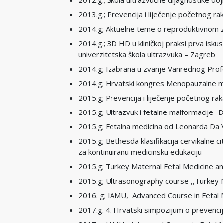
2012.g.; Škola ultrazvučne dijagnostike d
2013.g.; Prevencija i liječenje početnog r
2014.g; Aktuelne teme o reproduktivnom zd
2014.g.; 3D HD u kliničkoj praksi prva isk
univerzitetska škola ultrazvuka – Zagreb
2014.g; Izabrana u zvanje Vanrednog Profe
2014.g; Hrvatski kongres Menopauzalne m
2015.g; Prevencija i liječenje početnog ra
2015.g; Ultrazvuk i fetalne malformacije- 
2015.g; Fetalna medicina od Leonarda Da 
2015.g; Bethesda klasifikacija cervikalne c
za kontinuiranu medicinsku edukaciju
2015.g; Turkey Maternal Fetal Medicine and
2015.g; Ultrasonography course ,,Turkey M
2016. g; IAMU, Advanced Course in Fetal 
2017.g. 4. Hrvatski simpozijum o prevencij