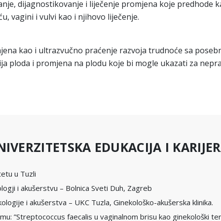
anje, dijagnostikovanje i liječenje promjena koje predhode 
 vagini i vulvi kao i njihovo liječenje.
ena kao i ultrazvučno praćenje razvoja trudnoće sa posebni
a ploda i promjena na plodu koje bi mogle ukazati za nepravi
NIVERZITETSKA EDUKACIJA I KARIJE
etu u Tuzli
logji i akušerstvu – Bolnica Sveti Duh, Zagreb
nekologije i akušerstva – UKC Tuzla, Ginekološko-akušerska klinika.
: ”Streptococcus faecalis u vaginalnom brisu kao ginekološki ter