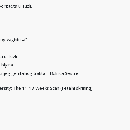
erziteta u Tuzli.
og vaginitisa”.
 u Tuzli.
ubljana
donjeg genitalnog trakta – Bolnica Sestre
ersity: The 11-13 Weeks Scan (Fetalni skrining)