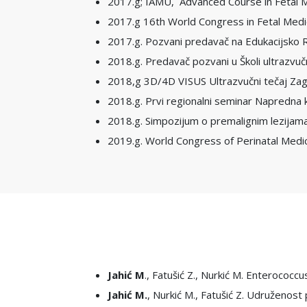
2017.g; IAMU, Advanced Course in Fetal M
2017.g 16th World Congress in Fetal Medici
2017.g. Pozvani predavač na Edukacijsko Re
2018.g. Predavač pozvani u Školi ultrazvu
2018,g 3D/4D VISUS Ultrazvučni tečaj Za
2018.g. Prvi regionalni seminar Napredna 
2018.g. Simpozijum o premalignim lezijam
2019.g. World Congress of Perinatal Medic
Jahić M
., Fatušić Z., Nurkić M. Enterococc
Jahić M.
, Nurkić M., Fatušić Z. Udruženos