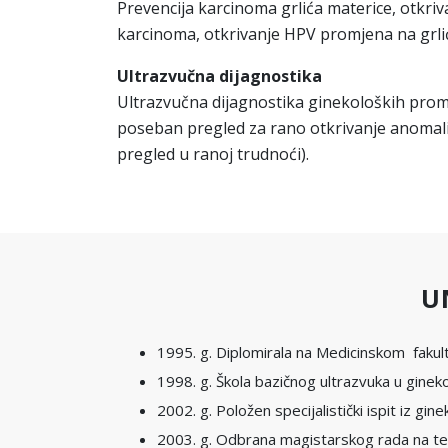
Prevencija karcinoma grlića materice, otkriv
karcinoma, otkrivanje HPV promjena na grliću,
Ultrazvučna dijagnostika
Ultrazvučna dijagnostika ginekoloških promj
poseban pregled za rano otkrivanje anomalij
pregled u ranoj trudnoći).
U
1995. g. Diplomirala na Medicinskom fakult
1998. g. Škola bazičnog ultrazvuka u gineko
2002. g. Položen specijalistički ispit iz gi
2003. g. Odbrana magistarskog rada na temu