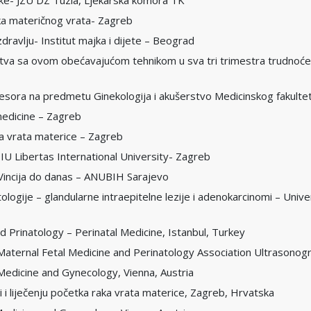
ojke- JZU DZ Tuzla, Ljekarska komora TK
aka materičnog vrata- Zagreb
ravlju- Institut majka i dijete – Beograd
ustva sa ovom obećavajućom tehnikom u sva tri trimestra trudnoće, 
sora na predmetu Ginekologija i akušerstvo Medicinskog fakulteta
edicine – Zagreb
ka vrata materice – Zagreb
DIU Libertas International University- Zagreb
Vincija do danas – ANUBIH Sarajevo
itologije – glandularne intraepitelne lezije i adenokarcinomi – Uni
 Prinatology – Perinatal Medicine, Istanbul, Turkey
aternal Fetal Medicine and Perinatology Association Ultrasonogr
Medicine and Gynecology, Vienna, Austria
i i liječenju početka raka vrata materice, Zagreb, Hrvatska