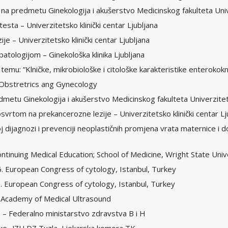
 na predmetu Ginekologija i akušerstvo Medicinskog fakulteta Univ
esta – Univerzitetsko klinički centar Ljubljana
ije – Univerzitetsko klinički centar Ljubljana
atologijom – Ginekološka klinika Ljubljana
emu: ”Klničke, mikrobiološke i citološke karakteristike enterokokn
 Obstretrics ang Gynecology
metu Ginekologija i akušerstvo Medicinskog fakulteta Univerziteta
vrtom na prekancerozne lezije – Univerzitetsko klinički centar Lj
j dijagnozi i prevenciji neoplastičnih promjena vrata maternice i 
ntinuing Medical Education; School of Medicine, Wright State Univ
. European Congress of cytology, Istanbul, Turkey
. European Congress of cytology, Istanbul, Turkey
l Academy of Medical Ultrasound
a – Federalno ministarstvo zdravstva B i H